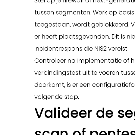
Stel op je firewall of next-gener
tussen segmenten. Werk op basis va
toegestaan, wordt geblokkeerd. Vo
er heeft plaatsgevonden. Dit is ni
incidentrespons die NIS2 vereist.
Controleer na implementatie of he
verbindingstest uit te voeren tus
doorkomt, is er een configuratiefo
volgende stap.
Valideer de se
scan of pentes