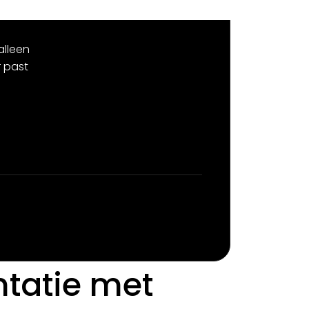
alleen
 past
tatie met