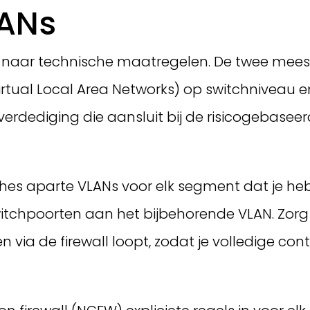
LANs
at naar technische maatregelen. De twee mees
rtual Local Area Networks) op switchniveau en
dediging die aansluit bij de risicogebaseer
es aparte VLANs voor elk segment dat je hebt
switchpoorten aan het bijbehorende VLAN. Zorg
 via de firewall loopt, zodat je volledige con