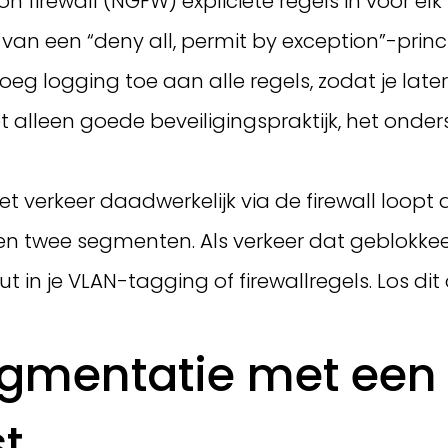
ation firewall (NGFW) expliciete regels in voo
n een “deny all, permit by exception”-principe
eg logging toe aan alle regels, zodat je late
et alleen goede beveiligingspraktijk, het ond
t verkeer daadwerkelijk via de firewall loop
sen twee segmenten. Als verkeer dat geblokke
ut in je VLAN-tagging of firewallregels. Los d
gmentatie met een 
t