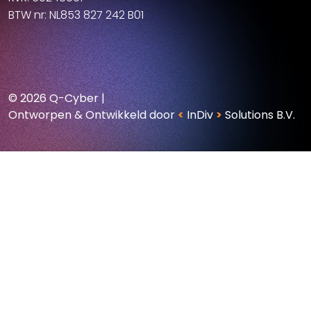
BTW nr: NL853 827 242 B01
© 2026 Q-Cyber
|
Ontworpen & Ontwikkeld door
<
InDiv
>
Solutions B.V.