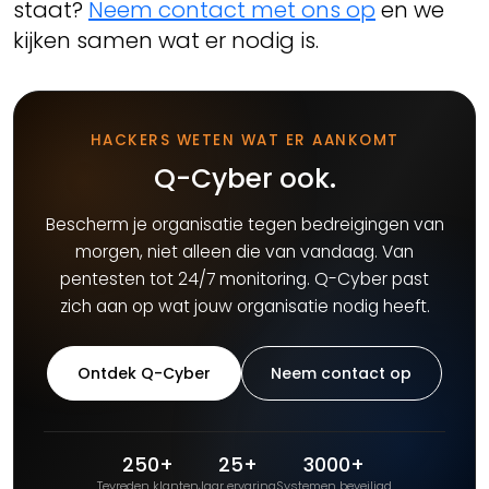
staat?
Neem contact met ons op
en we
kijken samen wat er nodig is.
HACKERS WETEN WAT ER AANKOMT
Q-Cyber ook.
Bescherm je organisatie tegen bedreigingen van
morgen, niet alleen die van vandaag. Van
pentesten tot 24/7 monitoring. Q-Cyber past
zich aan op wat jouw organisatie nodig heeft.
Ontdek Q-Cyber
Neem contact op
250+
25+
3000+
Tevreden klanten
Jaar ervaring
Systemen beveiligd