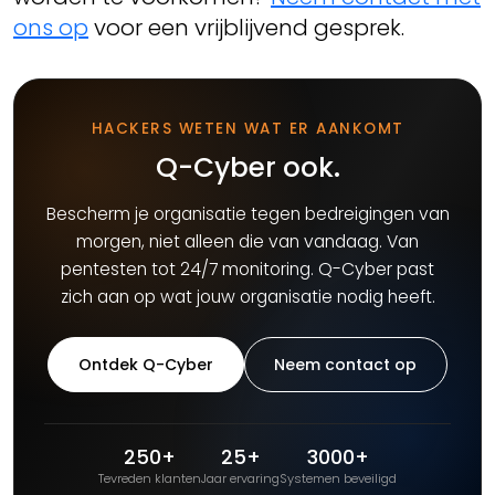
ons op
voor een vrijblijvend gesprek.
HACKERS WETEN WAT ER AANKOMT
Q-Cyber ook.
Bescherm je organisatie tegen bedreigingen van
morgen, niet alleen die van vandaag. Van
pentesten tot 24/7 monitoring. Q-Cyber past
zich aan op wat jouw organisatie nodig heeft.
Ontdek Q-Cyber
Neem contact op
250+
25+
3000+
Tevreden klanten
Jaar ervaring
Systemen beveiligd