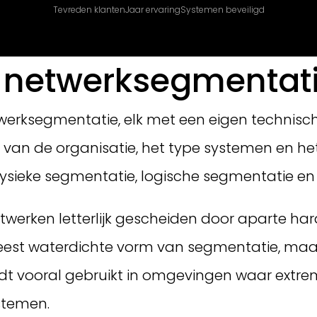
Tevreden klanten
Jaar ervaring
Systemen beveiligd
 netwerksegmentati
werksegmentatie, elk met een eigen technis
 van de organisatie, het type systemen en he
 fysieke segmentatie, logische segmentatie e
twerken letterlijk gescheiden door aparte har
 meest waterdichte vorm van segmentatie, maa
dt vooral gebruikt in omgevingen waar extreme 
ystemen.