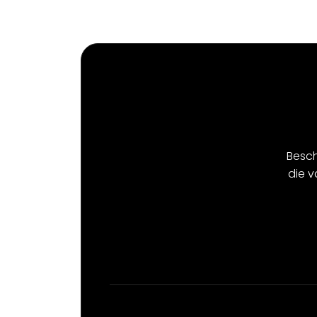
Besch
die 