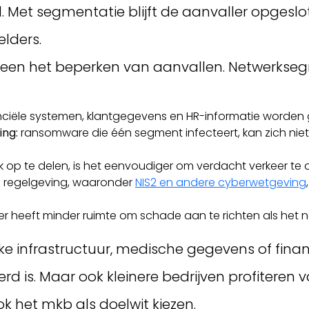
Met segmentatie blijft de aanvaller opgeslot
lders.
leen het beperken van aanvallen. Netwerkseg
ciële systemen, klantgegevens en HR-informatie worden g
ing:
ransomware die één segment infecteert, kan zich nie
 op te delen, is het eenvoudiger om verdacht verkeer te
 regelgeving, waaronder
NIS2 en andere cyberwetgeving
r heeft minder ruimte om schade aan te richten als het 
ke infrastructuur, medische gegevens of financ
rd is. Maar ook kleinere bedrijven profitere
k het mkb als doelwit kiezen.