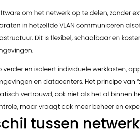
tware om het netwerk op te delen, zonder extr
aten in hetzelfde VLAN communiceren alsof z
frastructuur. Dit is flexibel, schaalbaar en ko
mgevingen.
rder en isoleert individuele werklasten, appli
omgevingen en datacenters. Het principe van “z
isch vertrouwd, ook niet als het al binnen he
ntrole, maar vraagt ook meer beheer en exper
rschil tussen netwe