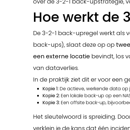
over de 3-2-1 back-upstrategie, v
Hoe werkt de 3
De 3-2-1 back-upregel werkt als v
back-ups), slaat deze op op
twee
een externe locatie
bevindt, los v
van dataverlies.
In de praktijk ziet dit er voor een
Kopie 1:
De actieve, werkende data op je
Kopie 2:
Een lokale back-up op een NAS-
Kopie 3:
Een offsite back-up, bijvoorbe
Het sleutelwoord is spreiding. Doo
verklein je de kans dat één incide