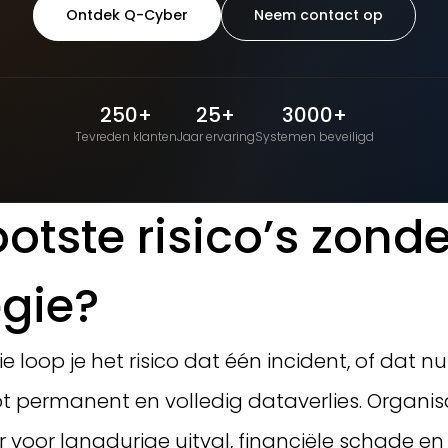
Ontdek Q-Cyber
Neem contact op
250+
25+
3000+
Tevreden klanten
Jaar ervaring
Systemen beveiligd
ootste risico’s zond
gie?
 loop je het risico dat één incident, of dat 
 tot permanent en volledig dataverlies. Organi
r voor langdurige uitval, financiële schade e