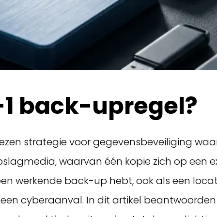
-1 back-upregel?
zen strategie voor gegevensbeveiliging waarb
pslagmedia, waarvan één kopie zich op een ex
d een werkende back-up hebt, ook als een loca
of een cyberaanval. In dit artikel beantwoord