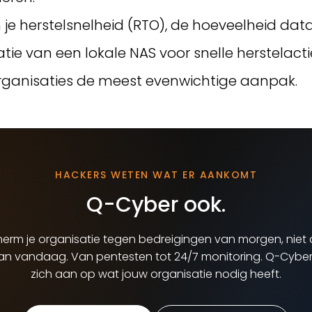
je herstelsnelheid (RTO), de hoeveelheid dat
tie van een lokale NAS voor snelle herstelac
 organisaties de meest evenwichtige aanpak.
HACKERS WETEN WAT ER AANKOMT
Q-Cyber ook.
erm je organisatie tegen bedreigingen van morgen, niet 
van vandaag. Van pentesten tot 24/7 monitoring. Q-Cyber
zich aan op wat jouw organisatie nodig heeft.