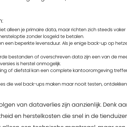
n:
iet alleen je primaire data, maar richten zich steeds vak
hersteloptie zonder losgeld te betalen.
 een beperkte levensduur. Als je enige back-up op hetzel
erde bestanden of overschreven data zijn een van de m
rsies is herstel onmogelijk.
ng of diefstal kan een complete kantooromgeving treffen. 
es die wel back-ups maken maar nooit testen, ontdekken v
lgen van dataverlies zijn aanzienlijk. Denk a
kheid en herstelkosten die snel in de tienduize