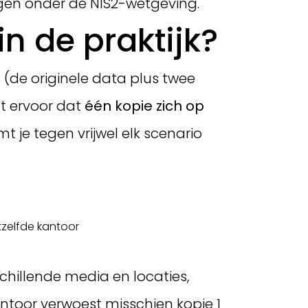
ngen onder de NIS2-wetgeving.
n de praktijk?
(de originele data plus twee
gt ervoor dat
één kopie zich op
t je tegen vrijwel elk scenario
tzelfde kantoor
schillende media en locaties,
kantoor verwoest misschien kopie 1