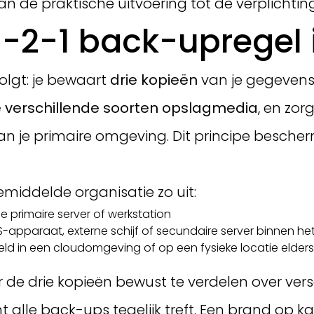
an de praktische uitvoering tot de verplichti
-2-1 back-upregel i
olgt: je bewaart
drie kopieën
van je gegevens 
 verschillende soorten opslagmedia
, en zor
an je primaire omgeving. Dit principe bescherm
 gemiddelde organisatie zo uit:
 primaire server of werkstation
apparaat, externe schijf of secundaire server binnen he
eld in een cloudomgeving of op een fysieke locatie elders
r de drie kopieën bewust te verdelen over ver
nt alle back-ups tegelijk treft. Een brand op 