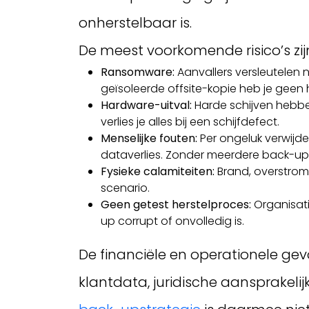
onherstelbaar is.
De meest voorkomende risico’s zij
Ransomware:
Aanvallers versleutelen n
geïsoleerde offsite-kopie heb je geen 
Hardware-uitval:
Harde schijven hebben
verlies je alles bij een schijfdefect.
Menselijke fouten:
Per ongeluk verwijd
dataverlies. Zonder meerdere back-upve
Fysieke calamiteiten:
Brand, overstromi
scenario.
Geen getest herstelproces:
Organisati
up corrupt of onvolledig is.
De financiële en operationele gevo
klantdata, juridische aansprakelij