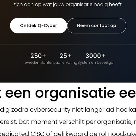
zich aan op wat jouw organisatie nodig heeft.
Ontdek Q-Cyber
Neem contact op
250+
25+
3000+
Tevreden klanten
Jaar ervaring
Systemen beveiligd
 een organisatie e
odig zodra cybersecurity niet langer ad hoc
ereist. Dat moment verschilt per organisatie, m
icated CISO of gelijkwaardige rol noodzakeli