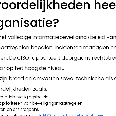
oordelijkheden hee
ganisatie?
het volledige informatiebeveiligingsbeleid van
ngsmaatregelen bepalen, incidenten managen e
ngen. De CISO rapporteert doorgaans rechtstre
ar op het hoogste niveau.
 zijn breed en omvatten zowel technische als 
delijkheden zoals:
rmatiebeveiligingsbeleid
t prioriteren van beveiligingsmaatregelen
en en crisisrespons
n regelgeving, zoals
NIS2 en andere cyberwetgeving