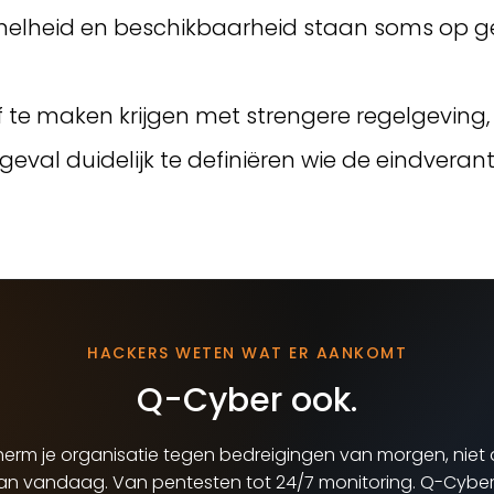
snelheid en beschikbaarheid staan soms op g
 te maken krijgen met strengere regelgeving,
r geval duidelijk te definiëren wie de eindvera
HACKERS WETEN WAT ER AANKOMT
Q-Cyber ook.
erm je organisatie tegen bedreigingen van morgen, niet 
van vandaag. Van pentesten tot 24/7 monitoring. Q-Cyber