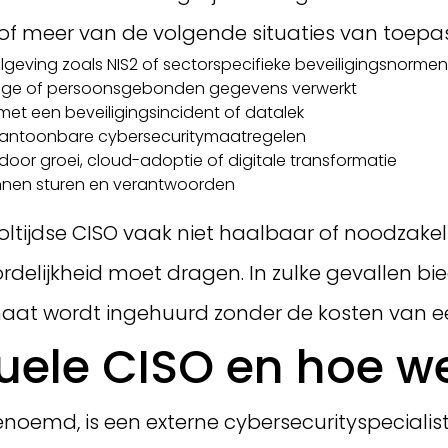
 meer van de volgende situaties van toepass
lgeving zoals NIS2 of sectorspecifieke beveiligingsnormen
lige of persoonsgebonden gegevens verwerkt
et een beveiligingsincident of datalek
n aantoonbare cybersecuritymaatregelen
or groei, cloud-adoptie of digitale transformatie
kunnen sturen en verantwoorden
voltijdse CISO vaak niet haalbaar of noodzakel
elijkheid moet dragen. In zulke gevallen bied
 maat wordt ingehuurd zonder de kosten van ee
tuele CISO en hoe w
genoemd, is een externe cybersecurityspeciali