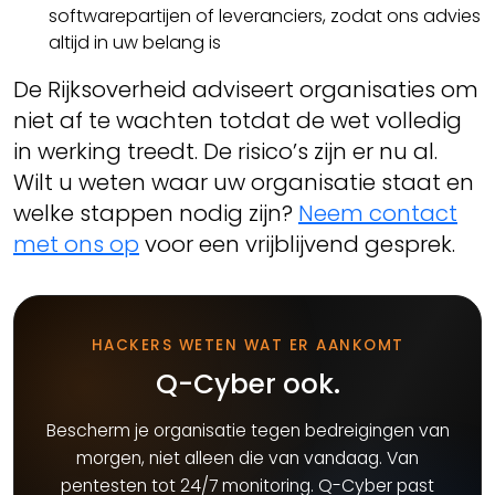
softwarepartijen of leveranciers, zodat ons advies
altijd in uw belang is
De Rijksoverheid adviseert organisaties om
niet af te wachten totdat de wet volledig
in werking treedt. De risico’s zijn er nu al.
Wilt u weten waar uw organisatie staat en
welke stappen nodig zijn?
Neem contact
met ons op
voor een vrijblijvend gesprek.
HACKERS WETEN WAT ER AANKOMT
Q-Cyber ook.
Bescherm je organisatie tegen bedreigingen van
morgen, niet alleen die van vandaag. Van
pentesten tot 24/7 monitoring. Q-Cyber past