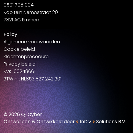
0591 708 004
Kapitein Nemostraat 20
7821 AC Emmen
Policy
Algemene voorwaarden
Cookie beleid
Klachtenprocedure
Privacy beleid
KvK: 60248661
BTW nr: NL853 827 242 B01
© 2026 Q-Cyber
|
Ontworpen & Ontwikkeld door
<
InDiv
>
Solutions B.V.