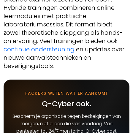
Hybride trainingen combineren online
leermodules met praktische
laboratoriumsessies. Dit format biedt
zowel theoretische diepgang als hands-
on ervaring. Veel trainingen bieden ook
continue ondersteuning
en updates over
nieuwe aanvalstechnieken en
beveiligingstools.
HACKERS WETEN WAT ER AANKOMT
Q-Cyber ook.
Bescherm je organisatie tegen bedreigingen van
morgen, niet alleen die van vandaag. Van
pentesten tot 24/7 monitoring. Q-Cyber past