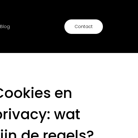
Blog
Contact
Cookies en
privacy: wat
g
ijn de regels?