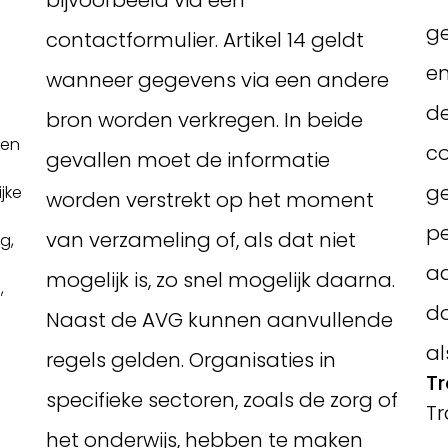
bijvoorbeeld via een
g
contactformulier. Artikel 14 geldt
en
wanneer gegevens via een andere
de
bron worden verkregen. In beide
en
co
gevallen moet de informatie
ge
jke
worden verstrekt op het moment
p
van verzameling of, als dat niet
g,
aa
mogelijk is, zo snel mogelijk daarna.
,
d
Naast de AVG kunnen aanvullende
al
regels gelden. Organisaties in
Tr
specifieke sectoren, zoals de zorg of
Tr
het onderwijs, hebben te maken