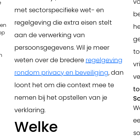
vo
e
met sectorspecifieke wet- en
be
regelgeving die extra eisen stelt
ten
he
op
aan de verwerking van
ge
persoonsgegevens. Wil je meer
to
n
weten over de bredere
regelgeving
vr
rondom privacy en beveiliging
, dan
ve
loont het om die context mee te
t
nemen bij het opstellen van je
So
Wa
verklaring.
ee
Welke
so