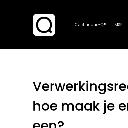
Continuous-Q®
MSP
Verwerkingsreg
hoe maak je e
een?