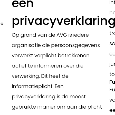
een
in
ho
privacyverklarin
de
co
tr
Op grond van de AVG is iedere
so
organisatie die persoonsgegevens
ee
verwerkt verplicht betrokkenen
ju
actief te informeren over die
t
verwerking. Dit heet de
Fu
n
informatieplicht. Een
Fu
privacyverklaring is de meest
vo
gebruikte manier om aan die plicht
ee