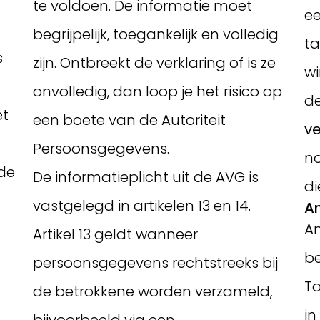
te voldoen. De informatie moet
ee
begrijpelijk, toegankelijk en volledig
ta
s
zijn. Ontbreekt de verklaring of is ze
wi
onvolledig, dan loop je het risico op
de
et
een boete van de Autoriteit
ve
Persoonsgegevens.
no
nde
De informatieplicht uit de AVG is
di
vastgelegd in artikelen 13 en 14.
An
An
Artikel 13 geldt wanneer
be
persoonsgegevens rechtstreeks bij
To
de betrokkene worden verzameld,
in