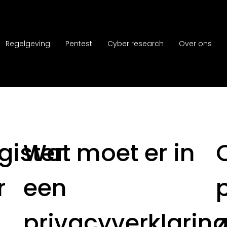
Regelgeving
Pentest
Cyber research
Over ons
ister:
Wat moet er in
r
een
privacyverklarin
z