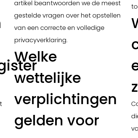
artikel beantwoorden we de meest
to
gestelde vragen over het opstellen
n
van een correcte en volledige
c
privacyverklaring.
Welke
gister
wettelijke
verplichtingen
t
Co
gelden voor
di
va